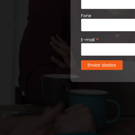
Fone
*
E-mail